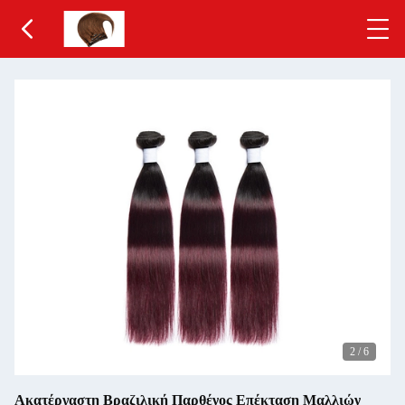
2
/
6
Ακατέργαστη Βραζιλική Παρθένος Επέκταση Μαλλιών