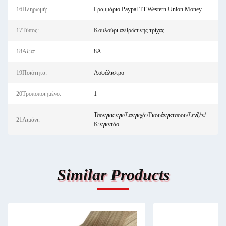
16Πληρωμή:
Γραμμάριο Paypal.TT.Western Union.Money
17Τύπος:
Κουλούρι ανθρώπινης τρίχας
18Αξία:
8Α
19Ποιότητα:
Ασφάλιστρο
20Τροποποιημένο:
1
Τσονγκκινγκ/Σανγκχάι/Γκουάνγκτσοου/Σενζέν/
21Λιμάνι:
Κινγκντάο
Similar Products