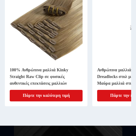
100% Ανθρώπινα μαλλιά Kinky
Ανθρώπινα μαλλιά ε
Straight Raw Clip σε φυσικές
Dreadlocks στυλ με 
αυθεντικές επεκτάσεις μαλλιών
Μαύρα μαλλιά στυλ 
Πάρτε την καλύτερη τιμή
Πάρτε την κα