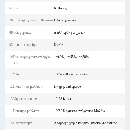
6Στυλ:
Καθαρός.
7Κατάλληλα χρώματα θανάτου:
Όλα τα χρώματα
8Κρόκη τρίχας:
Διπλή κρόκη μηχανών
9Χημική μεταποίηση:
Κανένα
10Πιό μακροχρόνια αναλογία
>=60%, >=55%, >=50%
τρίχας:
11Υλικό:
100% ανθρώπινα μαλλιά
12Η ακμή των μαλλιών:
Πλήρης επιδερμίδα
13Μήκος περουκών:
10-28 ίντσες
14Ποιότητα μαλλιών:
100% Κορυφαία Ανθρώπινα Μαλλιά
15Πλεονέκτημα:
Απόρριψη.χωρίς κουβάρι.μαλακό.γυαλιστερό