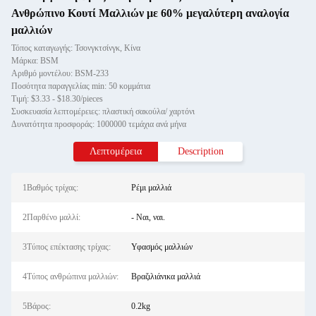
Ανθρώπινο Κουτί Μαλλιών με 60% μεγαλύτερη αναλογία
μαλλιών
Τόπος καταγωγής: Τσονγκτσίνγκ, Κίνα
Μάρκα: BSM
Αριθμό μοντέλου: BSM-233
Ποσότητα παραγγελίας min: 50 κομμάτια
Τιμή: $3.33 - $18.30/pieces
Συσκευασία λεπτομέρειες: πλαστική σακούλα/ χαρτόνι
Δυνατότητα προσφοράς: 1000000 τεμάχια ανά μήνα
Λεπτομέρεια
Description
1Βαθμός τρίχας:
Ρέμι μαλλιά
2Παρθένο μαλλί:
- Ναι, ναι.
3Τύπος επέκτασης τρίχας:
Υφασμός μαλλιών
4Τύπος ανθρώπινα μαλλιών:
Βραζιλιάνικα μαλλιά
5Βάρος:
0.2kg