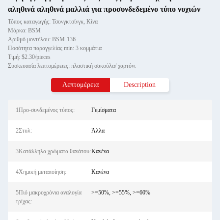
αληθινά αληθινά μαλλιά για προσυνδεδεμένο τύπο νυχιών
Τόπος καταγωγής: Τσονγκτσίνγκ, Κίνα
Μάρκα: BSM
Αριθμό μοντέλου: BSM-136
Ποσότητα παραγγελίας min: 3 κομμάτια
Τιμή: $2.30/pieces
Συσκευασία λεπτομέρειες: πλαστική σακούλα/ χαρτόνι
Λεπτομέρεια
Description
1Προ-συνδεμένος τύπος:
Γεμίσματα
2Στυλ:
Άλλα
3Κατάλληλα χρώματα θανάτου:
Κανένα
4Χημική μεταποίηση:
Κανένα
5Πιό μακροχρόνια αναλογία
>=50%, >=55%, >=60%
τρίχας: