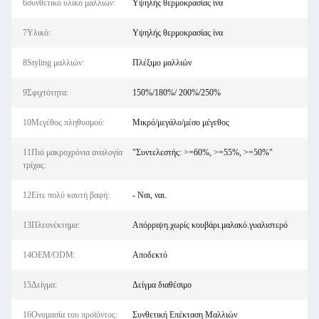
6συνθετικό υλικό μαλλιών:
Υψηλής θερμοκρασίας ίνα
7Υλικό:
Υψηλής θερμοκρασίας ίνα
8Styling μαλλιών:
Πλέξιμο μαλλιών
9Σφιχτότητα:
150%/180%/ 200%/250%
10Μεγέθος πληθυσμού:
Μικρό/μεγάλο/μέσο μέγεθος
11Πιό μακροχρόνια αναλογία
"Συντελεστής: >=60%, >=55%, >=50%"
τρίχας:
12Είτε πολύ καυτή βαφή:
- Ναι, ναι.
13Πλεονέκτημα:
Απόρριψη.χωρίς κουβάρι.μαλακό.γυαλιστερό
14OEM/ODM:
Αποδεκτό
15Δείγμα:
Δείγμα διαθέσιμο
16Ονομασία του προϊόντος:
Συνθετική Επέκταση Μαλλιών