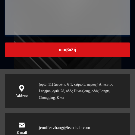
υποβολή
(αριθ. 11) Δωμάτιο 6-1, κτίριο 3, περιοχή Α, κέντρο
Langjun, αριθ. 28, οδός Huanglong, οδός Longta,
Address
Chongqing, Κίνα
jennifer.zhang@bsm-hair.com
E-mail