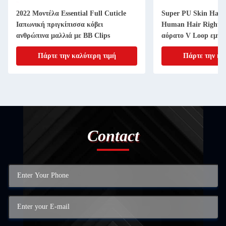
2022 Μοντέλα Essential Full Cuticle
Super PU Skin Hair
Ιαπωνική πριγκίπισσα κόβει
Human Hair Right T
ανθρώπινα μαλλιά με BB Clips
αόρατο V Loop εμπρ
Πάρτε την καλύτερη τιμή
Πάρτε την κα
Contact