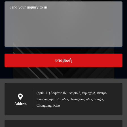
υποβολή
(αριθ. 11) Δωμάτιο 6-1, κτίριο 3, περιοχή Α, κέντρο
Langjun, αριθ. 28, οδός Huanglong, οδός Longta,
Address
Chongqing, Κίνα