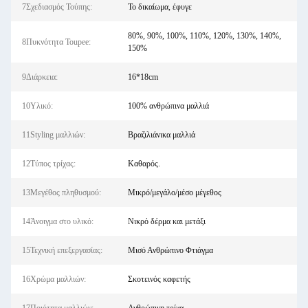
7Σχεδιασμός Τούπης:
Το δικαίωμα, έφυγε
80%, 90%, 100%, 110%, 120%, 130%, 140%,
8Πυκνότητα Toupee:
150%
9Διάρκεια:
16*18cm
10Υλικό:
100% ανθρώπινα μαλλιά
11Styling μαλλιών:
Βραζιλιάνικα μαλλιά
12Τύπος τρίχας:
Καθαρός.
13Μεγέθος πληθυσμού:
Μικρό/μεγάλο/μέσο μέγεθος
14Άνοιγμα στο υλικό:
Νικρό δέρμα και μετάξι
15Τεχνική επεξεργασίας:
Μισό Ανθρώπινο Φτιάγμα
16Χρώμα μαλλιών:
Σκοτεινός καφετής