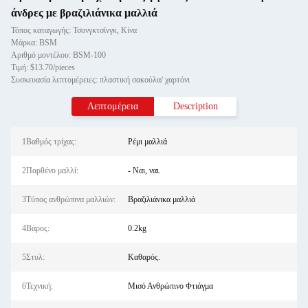
άνδρες με βραζιλιάνικα μαλλιά
Τόπος καταγωγής: Τσονγκτσίνγκ, Κίνα
Μάρκα: BSM
Αριθμό μοντέλου: BSM-100
Τιμή: $13.70/pieces
Συσκευασία λεπτομέρειες: πλαστική σακούλα/ χαρτόνι
Λεπτομέρεια
Description
1Βαθμός τρίχας:
Ρέμι μαλλιά
2Παρθένο μαλλί:
- Ναι, ναι.
3Τύπος ανθρώπινα μαλλιών:
Βραζιλιάνικα μαλλιά
4Βάρος:
0.2kg
5Στυλ:
Καθαρός.
6Τεχνική:
Μισό Ανθρώπινο Φτιάγμα